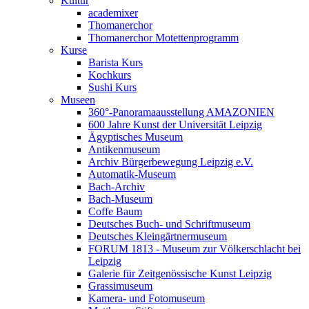
Kultur
academixer
Thomanerchor
Thomanerchor Motettenprogramm
Kurse
Barista Kurs
Kochkurs
Sushi Kurs
Museen
360°-Panoramaausstellung AMAZONIEN
600 Jahre Kunst der Universität Leipzig
Ägyptisches Museum
Antikenmuseum
Archiv Bürgerbewegung Leipzig e.V.
Automatik-Museum
Bach-Archiv
Bach-Museum
Coffe Baum
Deutsches Buch- und Schriftmuseum
Deutsches Kleingärtnermuseum
FORUM 1813 - Museum zur Völkerschlacht bei
Leipzig
Galerie für Zeitgenössische Kunst Leipzig
Grassimuseum
Kamera- und Fotomuseum