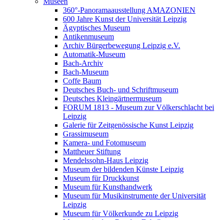
Museen
360°-Panoramaausstellung AMAZONIEN
600 Jahre Kunst der Universität Leipzig
Ägyptisches Museum
Antikenmuseum
Archiv Bürgerbewegung Leipzig e.V.
Automatik-Museum
Bach-Archiv
Bach-Museum
Coffe Baum
Deutsches Buch- und Schriftmuseum
Deutsches Kleingärtnermuseum
FORUM 1813 - Museum zur Völkerschlacht bei
Leipzig
Galerie für Zeitgenössische Kunst Leipzig
Grassimuseum
Kamera- und Fotomuseum
Mattheuer Stiftung
Mendelssohn-Haus Leipzig
Museum der bildenden Künste Leipzig
Museum für Druckkunst
Museum für Kunsthandwerk
Museum für Musikinstrumente der Universität
Leipzig
Museum für Völkerkunde zu Leipzig