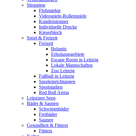
Shopping
Flohmärkte
Videospiele-Rollenspiele
Kundenstopper
Individuelle Drucke
Kieserblock
Sport & Freizeit
Freizeit
Belantis
Erholungsgebiete
Escape Room in Leipzig
Lokale Mannschaften
Zoo Leipzig
Fußball in Leipzig
Sporteinrichtungen
Sportstadien
Red Bull Arena
Leipziger Seen
Bäder & Saunen
Schwimmbäder
Freibäder
Saunen
Gesundheit & Fitness
Fitness