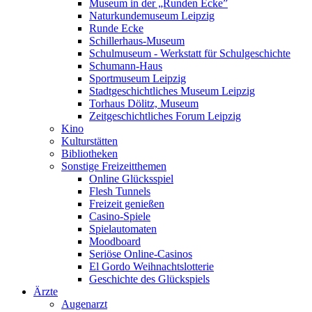
Museum in der „Runden Ecke”
Naturkundemuseum Leipzig
Runde Ecke
Schillerhaus-Museum
Schulmuseum - Werkstatt für Schulgeschichte
Schumann-Haus
Sportmuseum Leipzig
Stadtgeschichtliches Museum Leipzig
Torhaus Dölitz, Museum
Zeitgeschichtliches Forum Leipzig
Kino
Kulturstätten
Bibliotheken
Sonstige Freizeitthemen
Online Glücksspiel
Flesh Tunnels
Freizeit genießen
Casino-Spiele
Spielautomaten
Moodboard
Seriöse Online-Casinos
El Gordo Weihnachtslotterie
Geschichte des Glückspiels
Ärzte
Augenarzt