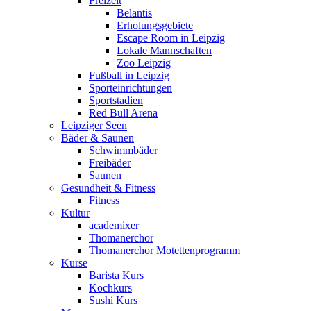
Freizeit
Belantis
Erholungsgebiete
Escape Room in Leipzig
Lokale Mannschaften
Zoo Leipzig
Fußball in Leipzig
Sporteinrichtungen
Sportstadien
Red Bull Arena
Leipziger Seen
Bäder & Saunen
Schwimmbäder
Freibäder
Saunen
Gesundheit & Fitness
Fitness
Kultur
academixer
Thomanerchor
Thomanerchor Motettenprogramm
Kurse
Barista Kurs
Kochkurs
Sushi Kurs