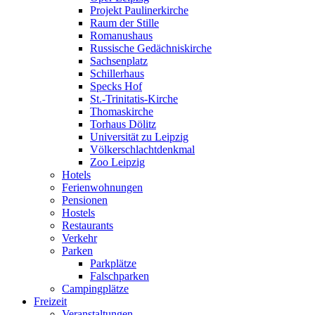
Projekt Paulinerkirche
Raum der Stille
Romanushaus
Russische Gedächniskirche
Sachsenplatz
Schillerhaus
Specks Hof
St.-Trinitatis-Kirche
Thomaskirche
Torhaus Dölitz
Universität zu Leipzig
Völkerschlachtdenkmal
Zoo Leipzig
Hotels
Ferienwohnungen
Pensionen
Hostels
Restaurants
Verkehr
Parken
Parkplätze
Falschparken
Campingplätze
Freizeit
Veranstaltungen