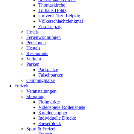
Thomaskirche
Torhaus Dölitz
Universität zu Leipzig
Völkerschlachtdenkmal
Zoo Leipzig
Hotels
Ferienwohnungen
Pensionen
Hostels
Restaurants
Verkehr
Parken
Parkplätze
Falschparken
Campingplätze
Freizeit
Veranstaltungen
Shopping
Flohmärkte
Videospiele-Rollenspiele
Kundenstopper
Individuelle Drucke
Kieserblock
Sport & Freizeit