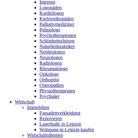
Internist
Logopäden
Kardiologen
Kieferorthopäden
Palliativmediziner
Pulmologe
Psychotherapeuten
Schönheitschirurg
Naturheilpraktiker
Nephrologen
Neurologen
Radiologen
Rheumatologe
Onkologe
Orthoptist
Osteopathen
Physiotherapeuten
Psychiater
Wirtschaft
Immobilien
Fassadenverkleidung
Renovieren
Lagerhalle in Leipzig
Wohnung in Leipzig kaufen
Wirtschaftsthemen