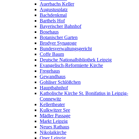
Auerbachs Keller
Augustusplatz
Bachdenkmal
Barthels Hof
Bayerischer Bahnhof
Bosehaus
Botanischer Garten
Brodyer Synagoge
Bundesverwaltungsgericht
Coffe Baum
Deutsche Nationalbibliothek Leipzig
Evangelisch-Reformierte Kirche
Fregehaus
Gewandhaus
Gohliser Schlößchen
Hauptbahnhof
Katholische Kirche St. Bonifatius in Leipzig-
Connewitz
Kellertheater
Kulkwitzer See
Mädler Passage
Markt Leipzig
Neues Rathaus
Nikolaikirche
Oper Leipzig