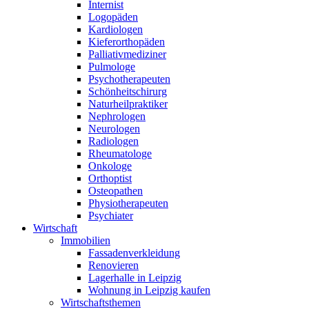
Internist
Logopäden
Kardiologen
Kieferorthopäden
Palliativmediziner
Pulmologe
Psychotherapeuten
Schönheitschirurg
Naturheilpraktiker
Nephrologen
Neurologen
Radiologen
Rheumatologe
Onkologe
Orthoptist
Osteopathen
Physiotherapeuten
Psychiater
Wirtschaft
Immobilien
Fassadenverkleidung
Renovieren
Lagerhalle in Leipzig
Wohnung in Leipzig kaufen
Wirtschaftsthemen