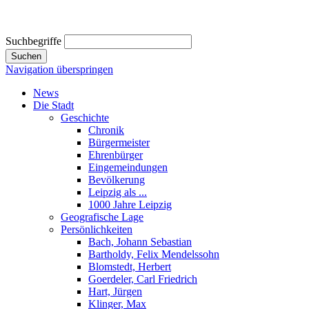
Suchbegriffe
Suchen
Navigation überspringen
News
Die Stadt
Geschichte
Chronik
Bürgermeister
Ehrenbürger
Eingemeindungen
Bevölkerung
Leipzig als ...
1000 Jahre Leipzig
Geografische Lage
Persönlichkeiten
Bach, Johann Sebastian
Bartholdy, Felix Mendelssohn
Blomstedt, Herbert
Goerdeler, Carl Friedrich
Hart, Jürgen
Klinger, Max