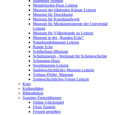
Mattheuer Stiftung
Mendelssohn-Haus Leipzig
Museum der bildenden Künste Leipzig
Museum für Druckkunst
Museum für Kunsthandwerk
Museum für Musikinstrumente der Universität
Leipzig
Museum für Völkerkunde zu Leipzig
Museum in der „Runden Ecke”
Naturkundemuseum Leipzig
Runde Ecke
Schillerhaus-Museum
Schulmuseum - Werkstatt für Schulgeschichte
Schumann-Haus
Sportmuseum Leipzig
Stadtgeschichtliches Museum Leipzig
Torhaus Dölitz, Museum
Zeitgeschichtliches Forum Leipzig
Kino
Kulturstätten
Bibliotheken
Sonstige Freizeitthemen
Online Glücksspiel
Flesh Tunnels
Freizeit genießen