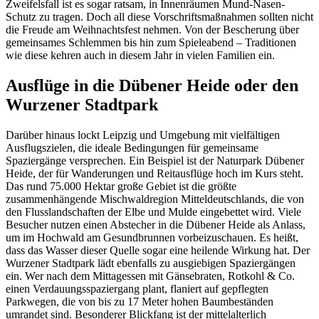
Zweifelsfall ist es sogar ratsam, in Innenräumen Mund-Nasen-
Schutz zu tragen. Doch all diese Vorschriftsmaßnahmen sollten nicht
die Freude am Weihnachtsfest nehmen. Von der Bescherung über
gemeinsames Schlemmen bis hin zum Spieleabend – Traditionen
wie diese kehren auch in diesem Jahr in vielen Familien ein.
Ausflüge in die Dübener Heide oder den
Wurzener Stadtpark
Darüber hinaus lockt Leipzig und Umgebung mit vielfältigen
Ausflugszielen, die ideale Bedingungen für gemeinsame
Spaziergänge versprechen. Ein Beispiel ist der Naturpark Dübener
Heide, der für Wanderungen und Reitausflüge hoch im Kurs steht.
Das rund 75.000 Hektar große Gebiet ist die größte
zusammenhängende Mischwaldregion Mitteldeutschlands, die von
den Flusslandschaften der Elbe und Mulde eingebettet wird. Viele
Besucher nutzen einen Abstecher in die Dübener Heide als Anlass,
um im Hochwald am Gesundbrunnen vorbeizuschauen. Es heißt,
dass das Wasser dieser Quelle sogar eine heilende Wirkung hat. Der
Wurzener Stadtpark lädt ebenfalls zu ausgiebigen Spaziergängen
ein. Wer nach dem Mittagessen mit Gänsebraten, Rotkohl & Co.
einen Verdauungsspaziergang plant, flaniert auf gepflegten
Parkwegen, die von bis zu 17 Meter hohen Baumbeständen
umrandet sind. Besonderer Blickfang ist der mittelalterlich