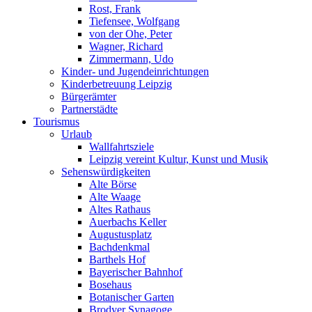
Rost, Frank
Tiefensee, Wolfgang
von der Ohe, Peter
Wagner, Richard
Zimmermann, Udo
Kinder- und Jugendeinrichtungen
Kinderbetreuung Leipzig
Bürgerämter
Partnerstädte
Tourismus
Urlaub
Wallfahrtsziele
Leipzig vereint Kultur, Kunst und Musik
Sehenswürdigkeiten
Alte Börse
Alte Waage
Altes Rathaus
Auerbachs Keller
Augustusplatz
Bachdenkmal
Barthels Hof
Bayerischer Bahnhof
Bosehaus
Botanischer Garten
Brodyer Synagoge