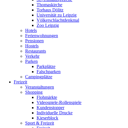
Thomaskirche
Torhaus Dölitz
Universität zu Leipzig
Völkerschlachtdenkmal
Zoo Leipzig
Hotels
Ferienwohnungen
Pensionen
Hostels
Restaurants
Verkehr
Parken
Parkplätze
Falschparken
Campingplätze
Freizeit
Veranstaltungen
Shopping
Flohmärkte
Videospiele-Rollenspiele
Kundenstopper
Individuelle Drucke
Kieserblock
Sport & Freizeit