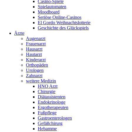
Casino-Spiele
Spielautomaten
Moodboard
Seriöse Online-Casinos
El Gordo Weihnachtslotterie
Geschichte des Glückspiels
Ärzte
Augenarzt
Frauenarzt
Hausarzt
Hautarzt
Kinderarzt
Orthopäden
Urologen
Zahnarzt
weitere Medizin
HNO Arzt
Chirurgie
Diätassistenten
Endokrinologe
Ergotherapeuten
Fußpflege
Gastroenterologen
Gefäßchirurg
Hebamme