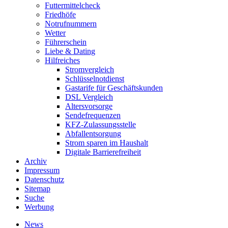
Futtermittelcheck
Friedhöfe
Notrufnummern
Wetter
Führerschein
Liebe & Dating
Hilfreiches
Stromvergleich
Schlüsselnotdienst
Gastarife für Geschäftskunden
DSL Vergleich
Altersvorsorge
Sendefrequenzen
KFZ-Zulassungsstelle
Abfallentsorgung
Strom sparen im Haushalt
Digitale Barrierefreiheit
Archiv
Impressum
Datenschutz
Sitemap
Suche
Werbung
News