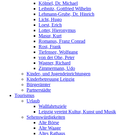
Kölmel, Dr. Michael
Leibnitz, Gottfried Wilhelm
Lehmann-Grube, Dr. Hinrich
Licht, Hugo
Loest, Erich
Lotter, Hieronymus
Masur, Kurt
Romanus, Franz Conrad
Rost, Frank
Tiefensee, Wolfgang
von der Ohe, Peter
Wagner, Richard
Zimmermann, Udo
Kinder- und Jugendeinrichtungen
Kinderbetreuung Leipzig
Bürgerämter
Partnerstädte
Tourismus
Urlaub
Wallfahrtsziele
Leipzig vereint Kultur, Kunst und Musik
Sehenswürdigkeiten
Alte Börse
Alte Waage
Altes Rathaus