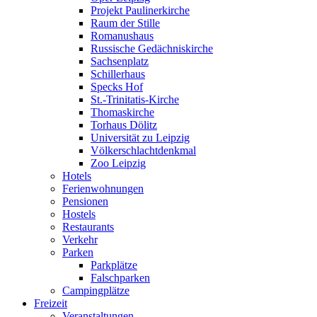
Projekt Paulinerkirche
Raum der Stille
Romanushaus
Russische Gedächniskirche
Sachsenplatz
Schillerhaus
Specks Hof
St.-Trinitatis-Kirche
Thomaskirche
Torhaus Dölitz
Universität zu Leipzig
Völkerschlachtdenkmal
Zoo Leipzig
Hotels
Ferienwohnungen
Pensionen
Hostels
Restaurants
Verkehr
Parken
Parkplätze
Falschparken
Campingplätze
Freizeit
Veranstaltungen