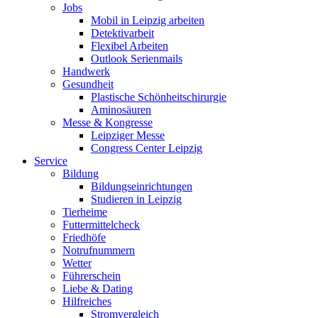
Jobs
Mobil in Leipzig arbeiten
Detektivarbeit
Flexibel Arbeiten
Outlook Serienmails
Handwerk
Gesundheit
Plastische Schönheitschirurgie
Aminosäuren
Messe & Kongresse
Leipziger Messe
Congress Center Leipzig
Service
Bildung
Bildungseinrichtungen
Studieren in Leipzig
Tierheime
Futtermittelcheck
Friedhöfe
Notrufnummern
Wetter
Führerschein
Liebe & Dating
Hilfreiches
Stromvergleich