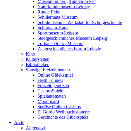
Museum in der „Runden Ecke”
Naturkundemuseum Leipzig
Runde Ecke
Schillerhaus-Museum
Schulmuseum - Werkstatt für Schulgeschichte
Schumann-Haus
Sportmuseum Leipzig
Stadtgeschichtliches Museum Leipzig
Torhaus Dölitz, Museum
Zeitgeschichtliches Forum Leipzig
Kino
Kulturstätten
Bibliotheken
Sonstige Freizeitthemen
Online Glücksspiel
Flesh Tunnels
Freizeit genießen
Casino-Spiele
Spielautomaten
Moodboard
Seriöse Online-Casinos
El Gordo Weihnachtslotterie
Geschichte des Glückspiels
Ärzte
Augenarzt