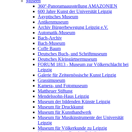
Museen
360°-Panoramaausstellung AMAZONIEN
600 Jahre Kunst der Universität Leipzig
Ägyptisches Museum
Antikenmuseum
Archiv Bürgerbewegung Leipzig e.V.
Automatik-Museum
Bach-Archiv
Bach-Museum
Coffe Baum
Deutsches Buch- und Schriftmuseum
Deutsches Kleingärtnermuseum
FORUM 1813 - Museum zur Völkerschlacht bei
Leipzig
Galerie für Zeitgenössische Kunst Leipzig
Grassimuseum
Kamera- und Fotomuseum
Mattheuer Stiftung
Mendelssohn-Haus Leipzig
Museum der bildenden Künste Leipzig
Museum für Druckkunst
Museum für Kunsthandwerk
Museum für Musikinstrumente der Universität
Leipzig
Museum für Völkerkunde zu Leipzig