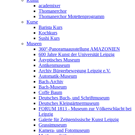
Kultur
academixer
Thomanerchor
Thomanerchor Motettenprogramm
Kurse
Barista Kurs
Kochkurs
Sushi Kurs
Museen
360°-Panoramaausstellung AMAZONIEN
600 Jahre Kunst der Universität Leipzig
Ägyptisches Museum
Antikenmuseum
Archiv Bürgerbewegung Leipzig e.V.
Automatik-Museum
Bach-Archiv
Bach-Museum
Coffe Baum
Deutsches Buch- und Schriftmuseum
Deutsches Kleingärtnermuseum
FORUM 1813 - Museum zur Völkerschlacht bei
Leipzig
Galerie für Zeitgenössische Kunst Leipzig
Grassimuseum
Kamera- und Fotomuseum