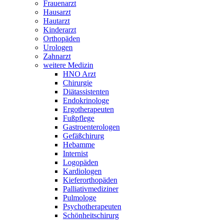
Frauenarzt
Hausarzt
Hautarzt
Kinderarzt
Orthopäden
Urologen
Zahnarzt
weitere Medizin
HNO Arzt
Chirurgie
Diätassistenten
Endokrinologe
Ergotherapeuten
Fußpflege
Gastroenterologen
Gefäßchirurg
Hebamme
Internist
Logopäden
Kardiologen
Kieferorthopäden
Palliativmediziner
Pulmologe
Psychotherapeuten
Schönheitschirurg