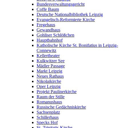
Bundesverwaltungsgericht
Coffe Baum
Deutsche Nationalbibliothek Leipzig
Evangelisch-Reformierte Kirche
Fregehaus
Gewandhaus
Gohliser Schlößchen
Hauptbahnhof
Katholische Kirche St. Bonifatius in Leipzig-
Connewitz
Kellertheater
Kulkwitzer See
Mädler Passage
Markt Leipzig
Neues Rathaus
Nikolaikirche
Oper Leipzig
Projekt Paulinerkirche
Raum der Stille
Romanushaus
Russische Gedächniskirche
Sachsenplatz
Schillerhaus
Specks Hof
St.-Trinitatis-Kirche