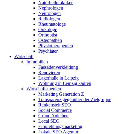
Naturheilpraktiker
Nephrologen
Neurologen
Radiologen
Rheumatologe
Onkologe
Orthoptist
Osteopathen
Physiotherapeuten
Psychiater
Wirtschaft
Immobilien
Fassadenverkleidung
Renovieren
Lagerhalle in Leipzig
Wohnung in Leipzig kaufen
Wirtschaftsthemen
Marketing Generation Z
Transparenz gegenüber der Zielgruppe
RankensteinSEO
Social Commerce
Grüne Anleihen
Local SEO
Empfehlungsmarketing
Lokale SEO Agentur