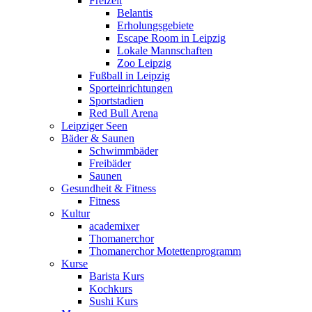
Freizeit
Belantis
Erholungsgebiete
Escape Room in Leipzig
Lokale Mannschaften
Zoo Leipzig
Fußball in Leipzig
Sporteinrichtungen
Sportstadien
Red Bull Arena
Leipziger Seen
Bäder & Saunen
Schwimmbäder
Freibäder
Saunen
Gesundheit & Fitness
Fitness
Kultur
academixer
Thomanerchor
Thomanerchor Motettenprogramm
Kurse
Barista Kurs
Kochkurs
Sushi Kurs