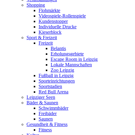
Shopping
Flohmärkte
Videospiele-Rollenspiele
Kundenstopper
Individuelle Drucke
Kieserblock
Sport & Freizeit
Freizeit
Belantis
Erholungsgebiete
Escape Room in Leipzig
Lokale Mannschaften
Zoo Leipzig
Fußball in Leipzig
Sporteinrichtungen
Sportstadien
Red Bull Arena
Leipziger Seen
Bäder & Saunen
Schwimmbäder
Freibäder
Saunen
Gesundheit & Fitness
Fitness