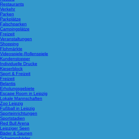
Restaurants
Verkehr
Parken
Parkplätze
Falschparken
Campingplätze
Freizeit
Veranstaltungen
Shopping
Flohmärkte
Videospiele-Rollenspiele
Kundenstopper
Individuelle Drucke
Kieserblock
Sport & Freizeit
Freizeit
Belantis
Erholungsgebiete
Escape Room in Leipzig
Lokale Mannschaften
Zoo Leipzig
Fußball in Leipzig
Sporteinrichtungen
Sportstadien
Red Bull Arena
Leipziger Seen
Bäder & Saunen
Schwimmbäder