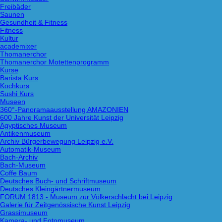
Freibäder
Saunen
Gesundheit & Fitness
Fitness
Kultur
academixer
Thomanerchor
Thomanerchor Motettenprogramm
Kurse
Barista Kurs
Kochkurs
Sushi Kurs
Museen
360°-Panoramaausstellung AMAZONIEN
600 Jahre Kunst der Universität Leipzig
Ägyptisches Museum
Antikenmuseum
Archiv Bürgerbewegung Leipzig e.V.
Automatik-Museum
Bach-Archiv
Bach-Museum
Coffe Baum
Deutsches Buch- und Schriftmuseum
Deutsches Kleingärtnermuseum
FORUM 1813 - Museum zur Völkerschlacht bei Leipzig
Galerie für Zeitgenössische Kunst Leipzig
Grassimuseum
Kamera- und Fotomuseum