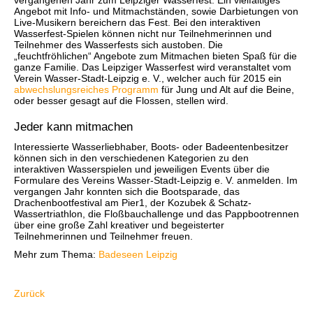
vergangenen Jahr zum Leipziger Wasserfest. Ein vielfältiges
Angebot mit Info- und Mitmachständen, sowie Darbietungen von
Live-Musikern bereichern das Fest. Bei den interaktiven
Wasserfest-Spielen können nicht nur Teilnehmerinnen und
Teilnehmer des Wasserfests sich austoben. Die
„feuchtfröhlichen“ Angebote zum Mitmachen bieten Spaß für die
ganze Familie. Das Leipziger Wasserfest wird veranstaltet vom
Verein Wasser-Stadt-Leipzig e. V., welcher auch für 2015 ein
abwechslungsreiches Programm
für Jung und Alt auf die Beine,
oder besser gesagt auf die Flossen, stellen wird.
Jeder kann mitmachen
Interessierte Wasserliebhaber, Boots- oder Badeentenbesitzer
können sich in den verschiedenen Kategorien zu den
interaktiven Wasserspielen und jeweiligen Events über die
Formulare des Vereins Wasser-Stadt-Leipzig e. V. anmelden. Im
vergangen Jahr konnten sich die Bootsparade, das
Drachenbootfestival am Pier1, der Kozubek & Schatz-
Wassertriathlon, die Floßbauchallenge und das Pappbootrennen
über eine große Zahl kreativer und begeisterter
Teilnehmerinnen und Teilnehmer freuen.
Mehr zum Thema:
Badeseen Leipzig
Zurück