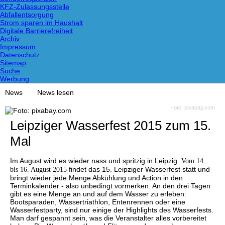
KFZ-Zulassungsstelle
Abfallentsorgung
Strom sparen im Haushalt
Digitale Barrierefreiheit
Archiv
Impressum
Datenschutz
Sitemap
Suche
Werbung
News
News lesen
Foto: pixabay.com
Leipziger Wasserfest 2015 zum 15.
Mal
Im August wird es wieder nass und spritzig in Leipzig.
Vom 14.
bis 16. August 2015
findet das 15. Leipziger Wasserfest statt und
bringt wieder jede Menge Abkühlung und Action in den
Terminkalender - also unbedingt vormerken. An den drei Tagen
gibt es eine Menge an und auf dem Wasser zu erleben:
Bootsparaden, Wassertriathlon, Entenrennen oder eine
Wasserfestparty, sind nur einige der Highlights des Wasserfests.
Man darf gespannt sein, was die Veranstalter alles vorbereitet