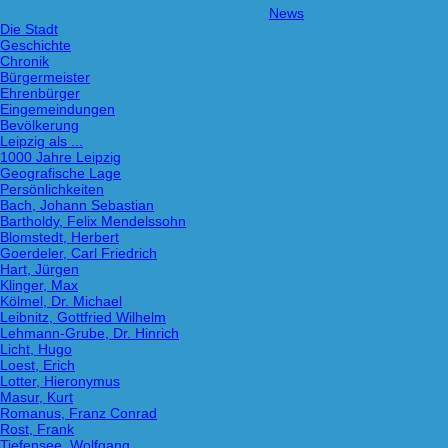
News
Die Stadt
Geschichte
Chronik
Bürgermeister
Ehrenbürger
Eingemeindungen
Bevölkerung
Leipzig als ...
1000 Jahre Leipzig
Geografische Lage
Persönlichkeiten
Bach, Johann Sebastian
Bartholdy, Felix Mendelssohn
Blomstedt, Herbert
Goerdeler, Carl Friedrich
Hart, Jürgen
Klinger, Max
Kölmel, Dr. Michael
Leibnitz, Gottfried Wilhelm
Lehmann-Grube, Dr. Hinrich
Licht, Hugo
Loest, Erich
Lotter, Hieronymus
Masur, Kurt
Romanus, Franz Conrad
Rost, Frank
Tiefensee, Wolfgang