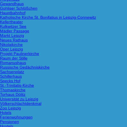
Gewandhaus
Gohliser Schlößchen
Hauptbahnhof
Katholische Kirche St. Bonifatius in Leipzig-Connewitz
Kellertheater
Kulkwitzer See
Mädler Passage
Markt Leipzig
Neues Rathaus
Nikolaikirche
Oper Leipzig
Projekt Paulinerkirche
Raum der Stille
Romanushaus
Russische Gedächniskirche
Sachsenplatz
Schillerhaus
Specks Hof
St.-Trinitatis-Kirche
Thomaskirche
Torhaus Dölitz
Universität zu Leipzig
Völkerschlachtdenkmal
Zoo Leipzig
Hotels
Ferienwohnungen
Pensionen
Hostels