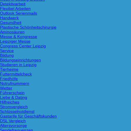
Detektivarbeit
Flexibel Arbeiten
Outlook Serienmails
Handwerk
Gesundheit
Plastische Schönheitschirurgie
Aminosäuren
Messe & Kongresse
Leipziger Messe
Congress Center Leipzig
Service
Bildung
Bildungseinrichtungen
Studieren in Leipzig
Tierheime
Futtermittelcheck
Friedhöfe
Notrufnummern
Wetter
Führerschein
Liebe & Dating
Hilfreiches
Stromvergleich
Schlüsselnotdienst
Gastarife für Geschäftskunden
DSL Vergleich
Altersvorsorge
Sendefrequenzen