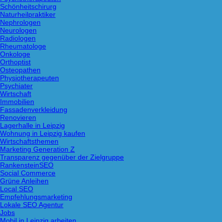
Schönheitschirurg
Naturheilpraktiker
Nephrologen
Neurologen
Radiologen
Rheumatologe
Onkologe
Orthoptist
Osteopathen
Physiotherapeuten
Psychiater
Wirtschaft
Immobilien
Fassadenverkleidung
Renovieren
Lagerhalle in Leipzig
Wohnung in Leipzig kaufen
Wirtschaftsthemen
Marketing Generation Z
Transparenz gegenüber der Zielgruppe
RankensteinSEO
Social Commerce
Grüne Anleihen
Local SEO
Empfehlungsmarketing
Lokale SEO Agentur
Jobs
Mobil in Leipzig arbeiten