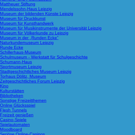
Mattheuer Stiftung
Mendelssohn-Haus Leipzig
Museum der bildenden Künste Leipzig
Museum für Druckkunst
Museum für Kunsthandwerk
Museum für Musikinstrumente der Universität Leipzig
Museum für Völkerkunde zu Leipzig
Museum in der „Runden Ecke”
Naturkundemuseum Leipzig
Runde Ecke
Schillerhaus-Museum
Schulmuseum - Werkstatt für Schulgeschichte
Schumann-Haus
Sportmuseum Leipzig
Stadtgeschichtliches Museum Leipzig
Torhaus Dölitz, Museum
Zeitgeschichtliches Forum Leipzig
Kino
Kulturstätten
Bibliotheken
Sonstige Freizeitthemen
Online Glücksspiel
Flesh Tunnels
Freizeit genießen
Casino-Spiele
Spielautomaten
Moodboard
Seriöse Online-Casinos