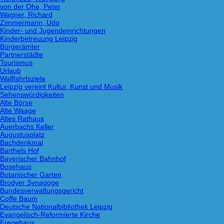
von der Ohe, Peter
Wagner, Richard
Zimmermann, Udo
Kinder- und Jugendeinrichtungen
Kinderbetreuung Leipzig
Bürgerämter
Partnerstädte
Tourismus
Urlaub
Wallfahrtsziele
Leipzig vereint Kultur, Kunst und Musik
Sehenswürdigkeiten
Alte Börse
Alte Waage
Altes Rathaus
Auerbachs Keller
Augustusplatz
Bachdenkmal
Barthels Hof
Bayerischer Bahnhof
Bosehaus
Botanischer Garten
Brodyer Synagoge
Bundesverwaltungsgericht
Coffe Baum
Deutsche Nationalbibliothek Leipzig
Evangelisch-Reformierte Kirche
Fregehaus