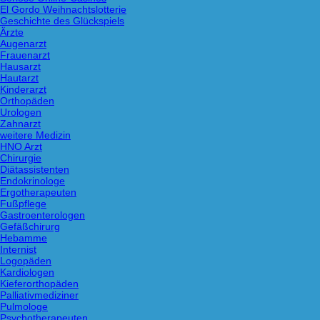
El Gordo Weihnachtslotterie
Geschichte des Glückspiels
Ärzte
Augenarzt
Frauenarzt
Hausarzt
Hautarzt
Kinderarzt
Orthopäden
Urologen
Zahnarzt
weitere Medizin
HNO Arzt
Chirurgie
Diätassistenten
Endokrinologe
Ergotherapeuten
Fußpflege
Gastroenterologen
Gefäßchirurg
Hebamme
Internist
Logopäden
Kardiologen
Kieferorthopäden
Palliativmediziner
Pulmologe
Psychotherapeuten